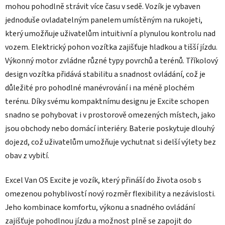
mohou pohodlně strávit více času v sedě. Vozík je vybaven
jednoduše ovladatelným panelem umístěným na rukojeti,
který umožňuje uživatelům intuitivní a plynulou kontrolu nad
vozem. Elektrický pohon vozítka zajišťuje hladkou a tišší jízdu.
Výkonný motor zvládne různé typy povrchů a terénů. Tříkolový
design vozítka přidává stabilitu a snadnost ovládání, což je
důležité pro pohodlné manévrování i na méně plochém
terénu. Díky svému kompaktnímu designu je Excite schopen
snadno se pohybovat i v prostorově omezených místech, jako
jsou obchody nebo domácí interiéry. Baterie poskytuje dlouhý
dojezd, což uživatelům umožňuje vychutnat si delší výlety bez
obav z vybití.
Excel Van OS Excite je vozík, který přináší do života osob s
omezenou pohyblivostí nový rozměr flexibility a nezávislosti.
Jeho kombinace komfortu, výkonu a snadného ovládání
zajišťuje pohodlnou jízdu a možnost plně se zapojit do