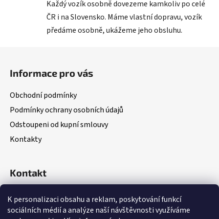
Každý vozík osobně dovezeme kamkoliv po celé
ČR i na Slovensko. Máme vlastní dopravu, vozík
předáme osobně, ukážeme jeho obsluhu.
Z
á
Informace pro vás
p
a
Obchodní podmínky
t
Podmínky ochrany osobních údajů
í
Odstoupeni od kupní smlouvy
Kontakty
Kontakt
(Po – Pá: 8:00 – 18:00)
K personalizaci obsahu a reklam, poskytování funkcí
sociálních médií a analýze naší návštěvnosti využíváme