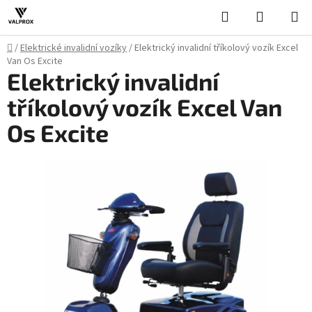
Přejít
Hledat
NÁKUPN
na
KOŠÍK
obsah
Domů
/
Elektrické invalidní vozíky
/
Elektrický invalidní tříkolový vozík Excel
Van Os Excite
Elektrický invalidní
tříkolový vozík Excel Van
Os Excite