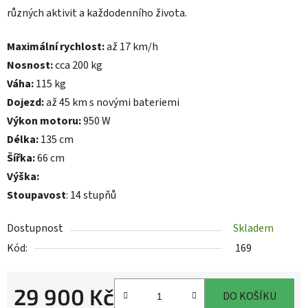
různých aktivit a každodenního života.
Maximální rychlost:
až 17 km/h
Nosnost:
cca 200 kg
Váha:
115 kg
Dojezd:
až 45 km s novými bateriemi
Výkon motoru:
950 W
Délka:
135 cm
Šířka:
66 cm
Výška:
Stoupavost
: 14 stupňů
Dostupnost
Skladem
Kód:
169
29 900 Kč
DO KOŠÍKU