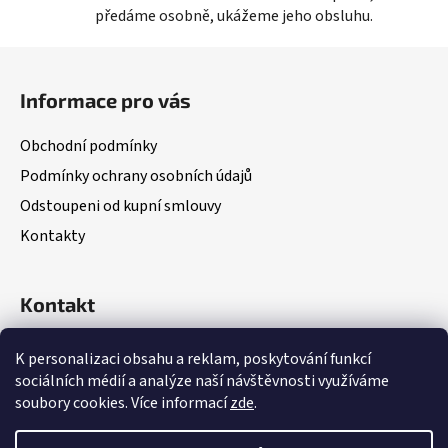
předáme osobně, ukážeme jeho obsluhu.
s
u
Z
á
Informace pro vás
p
a
Obchodní podmínky
t
Podmínky ochrany osobních údajů
í
Odstoupeni od kupní smlouvy
Kontakty
Kontakt
(Po – Pá: 8:00 – 18:00)
K personalizaci obsahu a reklam, poskytování funkcí
sociálních médií a analýze naší návštěvnosti využíváme
soubory cookies. Více informací
zde
.
+420 703 335 782