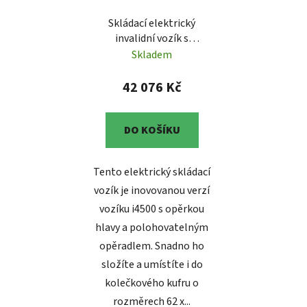
Skládací elektrický
invalidní vozík s
polohovatelným
Skladem
opěradlem Selvo i4500E
42 076 Kč
DO KOŠÍKU
Tento elektrický skládací
vozík je inovovanou verzí
vozíku i4500 s opěrkou
hlavy a polohovatelným
opěradlem. Snadno ho
složíte a umístíte i do
kolečkového kufru o
rozměrech 62 x...