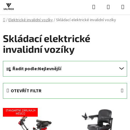
Přejít
Hledat
NÁKUPN
na
KOŠÍK
obsah
Domů
/
Elektrické invalidní vozíky
/
Skládací elektrické invalidní vozíky
Skládací elektrické
invalidní vozíky
Ř
Řadit podle:
Nejlevnější
a
z
e
OTEVŘÍT FILTR
n
í
V
p
STANDARTNÍ ZÁRUKA 24
ý
MĚSÍCŮ
r
p
o