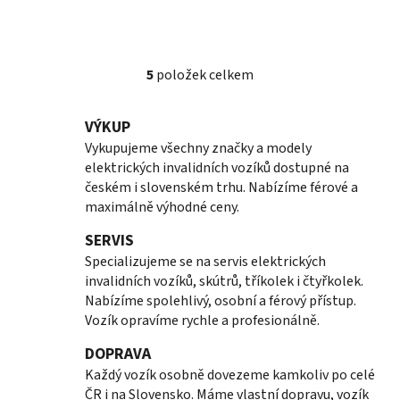
5
položek celkem
O
v
l
VÝKUP
á
Vykupujeme všechny značky a modely
d
elektrických invalidních vozíků dostupné na
a
českém i slovenském trhu. Nabízíme férové a
c
maximálně výhodné ceny.
í
SERVIS
p
r
Specializujeme se na servis elektrických
v
invalidních vozíků, skútrů, tříkolek i čtyřkolek.
k
Nabízíme spolehlivý, osobní a férový přístup.
y
Vozík opravíme rychle a profesionálně.
v
DOPRAVA
ý
Každý vozík osobně dovezeme kamkoliv po celé
p
ČR i na Slovensko. Máme vlastní dopravu, vozík
i