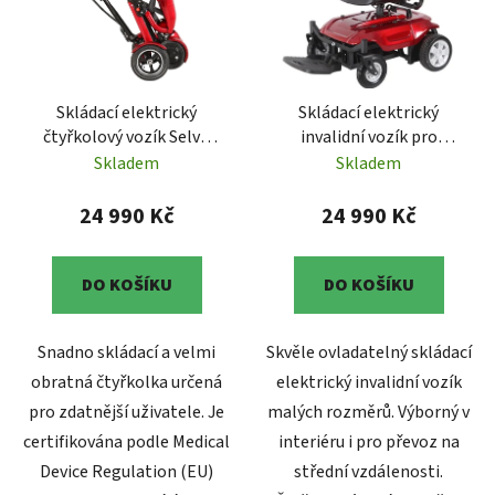
i
d
s
u
p
k
r
t
Skládací elektrický
Skládací elektrický
o
ů
čtyřkolový vozík Selvo
invalidní vozík pro
d
4040
seniory Selvo i4500S
Skladem
Skladem
u
k
24 990 Kč
24 990 Kč
t
ů
DO KOŠÍKU
DO KOŠÍKU
Snadno skládací a velmi
Skvěle ovladatelný skládací
obratná čtyřkolka určená
elektrický invalidní vozík
pro zdatnější uživatele. Je
malých rozměrů. Výborný v
certifikována podle Medical
interiéru i pro převoz na
Device Regulation (EU)
střední vzdálenosti.