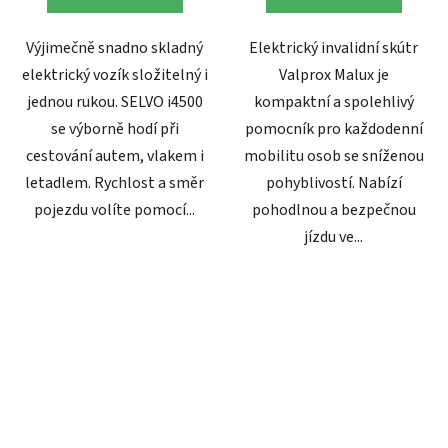
Výjimečně snadno skladný
Elektrický invalidní skútr
elektrický vozík složitelný i
Valprox Malux je
jednou rukou. SELVO i4500
kompaktní a spolehlivý
se výborně hodí při
pomocník pro každodenní
cestování autem, vlakem i
mobilitu osob se sníženou
letadlem. Rychlost a směr
pohyblivostí. Nabízí
pojezdu volíte pomocí...
pohodlnou a bezpečnou
jízdu ve...