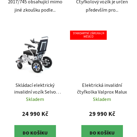
2017/745 obsahující mimo
Čtyřkolový vozík je určen
jiné zkoušku podle...
především pro...
STANDARTNÍ ZÁRUKA 24
MĚSÍCŮ
Skládací elektrický
Elektrická invalidní
invalidní vozík Selvo
čtyřkolka Valprox Malux
i4500
Skladem
Skladem
24 990 Kč
29 990 Kč
DO KOŠÍKU
DO KOŠÍKU