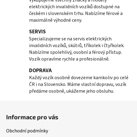
Vykupujeme všechny značky a modely
í
elektrických invalidních vozíků dostupné na
p
českém i slovenském trhu. Nabízíme férové a
r
maximálně výhodné ceny.
v
k
SERVIS
y
Specializujeme se na servis elektrických
v
invalidních vozíků, skútrů, tříkolek i čtyřkolek.
ý
Nabízíme spolehlivý, osobní a férový přístup.
p
Vozík opravíme rychle a profesionálně.
i
s
DOPRAVA
u
Každý vozík osobně dovezeme kamkoliv po celé
ČR i na Slovensko. Máme vlastní dopravu, vozík
předáme osobně, ukážeme jeho obsluhu.
Z
á
Informace pro vás
p
a
Obchodní podmínky
t