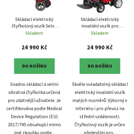
p
k
r
t
Skládací elektrický
Skládací elektrický
o
ů
čtyřkolový vozík Selvo
invalidní vozík pro
d
4040
seniory Selvo i4500S
Skladem
Skladem
u
k
24 990 Kč
24 990 Kč
t
ů
DO KOŠÍKU
DO KOŠÍKU
Snadno skládací a velmi
Skvěle ovladatelný skládací
obratná čtyřkolka určená
elektrický invalidní vozík
pro zdatnější uživatele. Je
malých rozměrů. Výborný v
certifikována podle Medical
interiéru i pro převoz na
Device Regulation (EU)
střední vzdálenosti.
2017/745 obsahující mimo
Čtyřkolový vozík je určen
jiné zkoušku podle...
především pro...