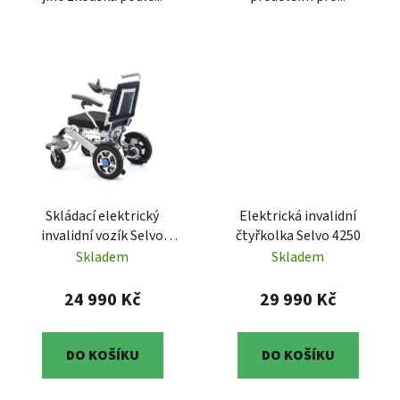
Skládací elektrický
Elektrická invalidní
invalidní vozík Selvo
čtyřkolka Selvo 4250
i4500
Skladem
Skladem
24 990 Kč
29 990 Kč
DO KOŠÍKU
DO KOŠÍKU