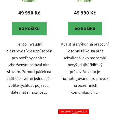
4810 s olověnými
Skladem
Skladem
bateriemi
49 990 Kč
49 990 Kč
DO KOŠÍKU
DO KOŠÍKU
Tento invalidní
Kvalitní a výkonná pracovní
elektrovozík je uzpůsoben
i osobní tříkolka plně
pro potřeby osob se
schválená jako motocykl
zhoršeným zdravotním
nevyžadující řidičský
stavem. Pomocí páček na
průkaz. Vozidlo je
řidítkách velmi jednoduše
homologováno pro provoz
volíte rychlost pojezdu,
na pozemních
dále máte možnost...
komunikacích v...
STANDARTNÍ ZÁRUKA 24