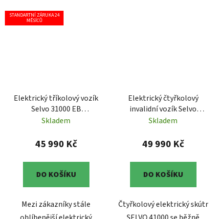
STANDARTNÍ ZÁRUKA 24
MĚSÍCŮ
Elektrický tříkolový vozík
Elektrický čtyřkolový
Selvo 31000 EB
invalidní vozík Selvo
(elektromagnetická
41000
Skladem
Skladem
brzda)
45 990 Kč
49 990 Kč
DO KOŠÍKU
DO KOŠÍKU
Mezi zákazníky stále
Čtyřkolový elektrický skútr
oblíbenější elektrický
SELVO 41000 se běžně