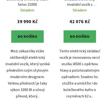
Selvo 31000
invalidní vozík s
polohovatelným
Skladem
Skladem
opěradlem Selvo i4500E
39 990 Kč
42 076 Kč
DO KOŠÍKU
DO KOŠÍKU
Mezi zákazníky stále
Tento elektrický skládací
oblíbenější elektrický
vozík je inovovanou verzí
invalidní vozík, který vyniká
vozíku i4500 s opěrkou
především svým stylovým
hlavy a polohovatelným
moderním designem.
opěradlem. Snadno ho
Velkou předností je taky
složíte a umístíte i do
výkon 1000 W a silový
kolečkového kufru o
převod, který...
rozměrech 62 x...