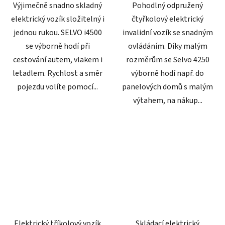
Výjimečně snadno skladný
Pohodlný odpružený
elektrický vozík složitelný i
čtyřkolový elektrický
jednou rukou. SELVO i4500
invalidní vozík se snadným
se výborně hodí při
ovládáním. Díky malým
cestování autem, vlakem i
rozměrům se Selvo 4250
letadlem. Rychlost a směr
výborně hodí např. do
pojezdu volíte pomocí...
panelových domů s malým
výtahem, na nákup...
Elektrický tříkolový vozík
Skládací elektrický