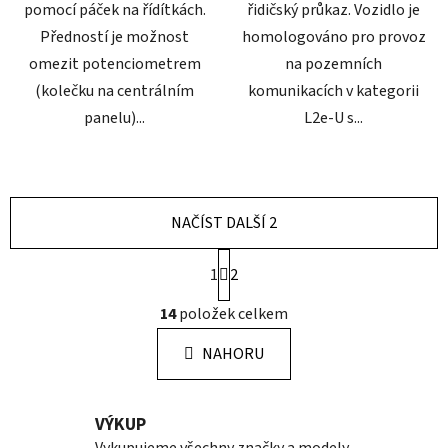
pomocí páček na řídítkách.
řidičský průkaz. Vozidlo je
Předností je možnost
homologováno pro provoz
omezit potenciometrem
na pozemních
(kolečku na centrálním
komunikacích v kategorii
panelu)...
L2e-U s...
NAČÍST DALŠÍ 2
S
1
2
t
r
O
14
položek celkem
á
v
n
l
k
NAHORU
á
o
d
v
a
á
VÝKUP
n
c
í