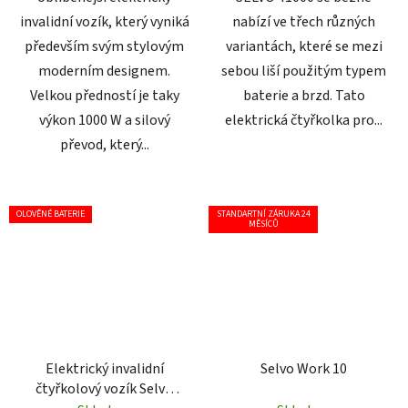
invalidní vozík, který vyniká
nabízí ve třech různých
především svým stylovým
variantách, které se mezi
moderním designem.
sebou liší použitým typem
Velkou předností je taky
baterie a brzd. Tato
výkon 1000 W a silový
elektrická čtyřkolka pro...
převod, který...
OLOVĚNÉ BATERIE
STANDARTNÍ ZÁRUKA 24
MĚSÍCŮ
Elektrický invalidní
Selvo Work 10
čtyřkolový vozík Selvo