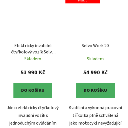
MĚSÍCŮ
Elektrický invalidní
Selvo Work 20
čtyřkolový vozík Selvo
4800
Skladem
Skladem
53 990 Kč
54 990 Kč
DO KOŠÍKU
DO KOŠÍKU
Jde o elektrický čtyřkolový
Kvalitní a výkonná pracovní
invalidní vozík s
tříkolka plně schválená
jednoduchým ovládáním
jako motocykl nevyžadující