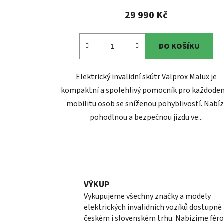
29 990 Kč
DO KOŠÍKU
Elektrický invalidní skútr Valprox Malux je
kompaktní a spolehlivý pomocník pro každode
mobilitu osob se sníženou pohyblivostí. Nabíz
pohodlnou a bezpečnou jízdu ve...
VÝKUP
Vykupujeme všechny značky a modely
elektrických invalidních vozíků dostupné
českém i slovenském trhu. Nabízíme fér