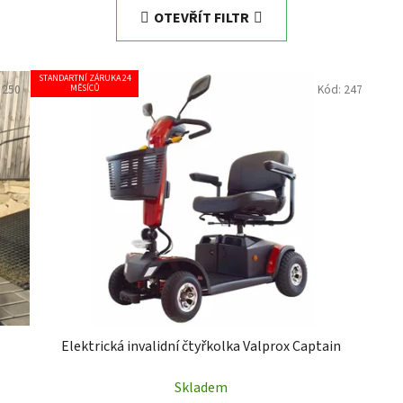
OTEVŘÍT FILTR
STANDARTNÍ ZÁRUKA 24
:
250
Kód:
247
MĚSÍCŮ
Elektrická invalidní čtyřkolka Valprox Captain
Skladem