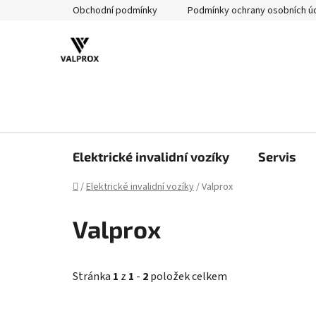
Přejít
Obchodní podmínky
Podmínky ochrany osobních ú
na
obsah
Elektrické invalidní vozíky
Servis
Domů
/
Elektrické invalidní vozíky
/
Valprox
Valprox
Stránka
1
z
1
-
2
položek celkem