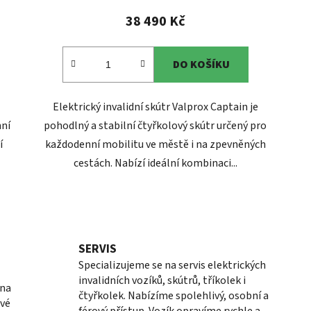
38 490 Kč
DO KOŠÍKU
Elektrický invalidní skútr Valprox Captain je
nní
pohodlný a stabilní čtyřkolový skútr určený pro
í
každodenní mobilitu ve městě i na zpevněných
cestách. Nabízí ideální kombinaci...
O
v
l
SERVIS
á
Specializujeme se na servis elektrických
d
invalidních vozíků, skútrů, tříkolek i
a
 na
čtyřkolek. Nabízíme spolehlivý, osobní a
c
ové
férový přístup. Vozík opravíme rychle a