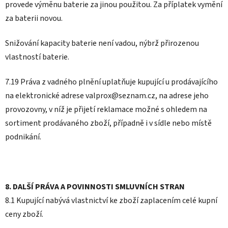
provede výměnu baterie za jinou použitou. Za příplatek vymění
za baterii novou.
Snižování kapacity baterie není vadou, nýbrž přirozenou
vlastností baterie.
7.19 Práva z vadného plnění uplatňuje kupující u prodávajícího
na elektronické adrese valprox@seznam.cz, na adrese jeho
provozovny, v níž je přijetí reklamace možné s ohledem na
sortiment prodávaného zboží, případně i v sídle nebo místě
podnikání.
8. DALŠÍ PRÁVA A POVINNOSTI SMLUVNÍCH STRAN
8.1 Kupující nabývá vlastnictví ke zboží zaplacením celé kupní
ceny zboží.