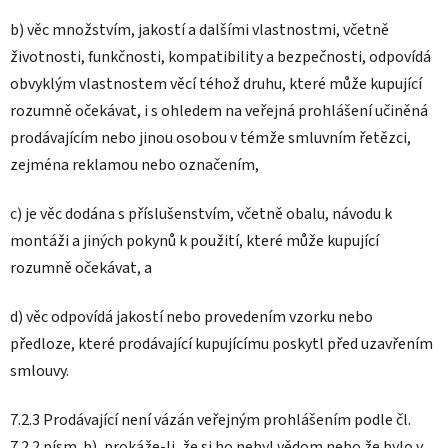
b) věc množstvím, jakostí a dalšími vlastnostmi, včetně
životnosti, funkčnosti, kompatibility a bezpečnosti, odpovídá
obvyklým vlastnostem věcí téhož druhu, které může kupující
rozumně očekávat, i s ohledem na veřejná prohlášení učiněná
prodávajícím nebo jinou osobou v témže smluvním řetězci,
zejména reklamou nebo označením,
c) je věc dodána s příslušenstvím, včetně obalu, návodu k
montáži a jiných pokynů k použití, které může kupující
rozumně očekávat, a
d) věc odpovídá jakostí nebo provedením vzorku nebo
předloze, které prodávající kupujícímu poskytl před uzavřením
smlouvy.
7.2.3 Prodávající není vázán veřejným prohlášením podle čl.
7.2.2 písm. b), prokáže-li, že si ho nebyl vědom nebo že bylo v