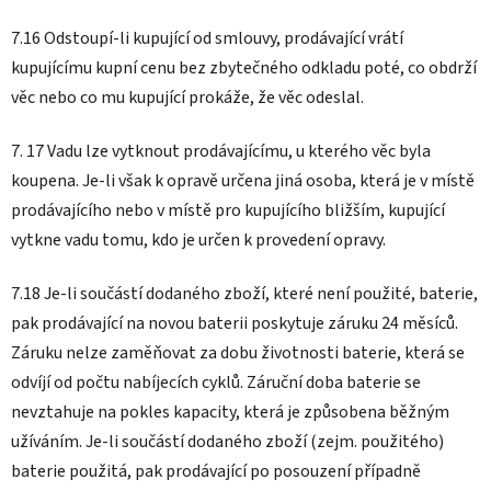
7.16 Odstoupí-li kupující od smlouvy, prodávající vrátí
kupujícímu kupní cenu bez zbytečného odkladu poté, co obdrží
věc nebo co mu kupující prokáže, že věc odeslal.
7. 17 Vadu lze vytknout prodávajícímu, u kterého věc byla
koupena. Je-li však k opravě určena jiná osoba, která je v místě
prodávajícího nebo v místě pro kupujícího bližším, kupující
vytkne vadu tomu, kdo je určen k provedení opravy.
7.18 Je-li součástí dodaného zboží, které není použité, baterie,
pak prodávající na novou baterii poskytuje záruku 24 měsíců.
Záruku nelze zaměňovat za dobu životnosti baterie, která se
odvíjí od počtu nabíjecích cyklů. Záruční doba baterie se
nevztahuje na pokles kapacity, která je způsobena běžným
užíváním. Je-li součástí dodaného zboží (zejm. použitého)
baterie použitá, pak prodávající po posouzení případně