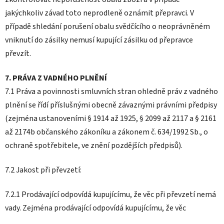
jakýchkoliv závad toto neprodleně oznámit přepravci. V
případě shledání porušení obalu svědčícího o neoprávněném
vniknutí do zásilky nemusí kupující zásilku od přepravce
převzít.
7. PRÁVA Z VADNÉHO PLNĚNÍ
7.1 Práva a povinnosti smluvních stran ohledně práv z vadného
plnění se řídí příslušnými obecně závaznými právními předpisy
(zejména ustanoveními § 1914 až 1925, § 2099 až 2117 a § 2161
až 2174b občanského zákoníku a zákonem č. 634/1992 Sb., o
ochraně spotřebitele, ve znění pozdějších předpisů).
7.2 Jakost při převzetí:
7.2.1 Prodávající odpovídá kupujícímu, že věc při převzetí nemá
vady. Zejména prodávající odpovídá kupujícímu, že věc