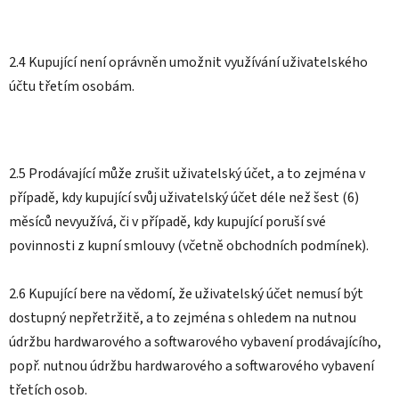
2.4 Kupující není oprávněn umožnit využívání uživatelského
účtu třetím osobám.
2.5 Prodávající může zrušit uživatelský účet, a to zejména v
případě, kdy kupující svůj uživatelský účet déle než šest (6)
měsíců nevyužívá, či v případě, kdy kupující poruší své
povinnosti z kupní smlouvy (včetně obchodních podmínek).
2.6 Kupující bere na vědomí, že uživatelský účet nemusí být
dostupný nepřetržitě, a to zejména s ohledem na nutnou
údržbu hardwarového a softwarového vybavení prodávajícího,
popř. nutnou údržbu hardwarového a softwarového vybavení
třetích osob.