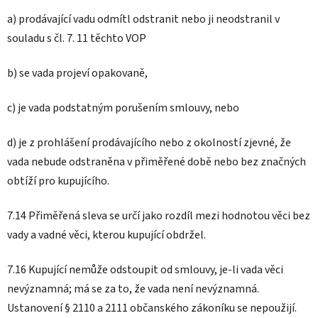
a) prodávající vadu odmítl odstranit nebo ji neodstranil v
souladu s čl. 7. 11 těchto VOP
b) se vada projeví opakovaně,
c) je vada podstatným porušením smlouvy, nebo
d) je z prohlášení prodávajícího nebo z okolností zjevné, že
vada nebude odstraněna v přiměřené době nebo bez značných
obtíží pro kupujícího.
7.14 Přiměřená sleva se určí jako rozdíl mezi hodnotou věci bez
vady a vadné věci, kterou kupující obdržel.
7.16 Kupující nemůže odstoupit od smlouvy, je-li vada věci
nevýznamná; má se za to, že vada není nevýznamná.
Ustanovení § 2110 a 2111 občanského zákoníku se nepoužijí.