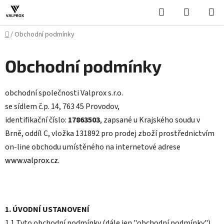
Přejít
Hledat
NÁKUPN
na
KOŠÍK
obsah
Domů
/
Obchodní podmínky
Obchodní podmínky
obchodní společnosti Valprox s.r.o.
se sídlem č.p. 14, 763 45 Provodov,
identifikační číslo:
17863503
, zapsané u Krajského soudu v
Brně, oddíl C, vložka 131892 pro prodej zboží prostřednictvím
on-line obchodu umístěného na internetové adrese
www.valprox.cz.
1. ÚVODNÍ USTANOVENÍ
1.1 Tyto obchodní podmínky (dále jen "obchodní podmínky")