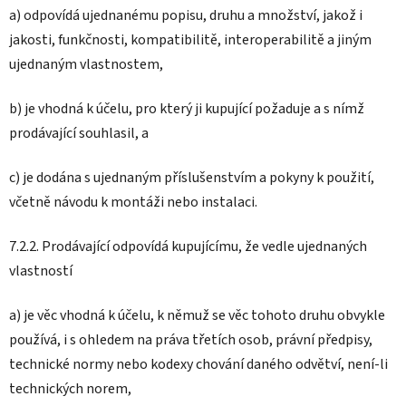
a) odpovídá ujednanému popisu, druhu a množství, jakož i
jakosti, funkčnosti, kompatibilitě, interoperabilitě a jiným
ujednaným vlastnostem,
b) je vhodná k účelu, pro který ji kupující požaduje a s nímž
prodávající souhlasil, a
c) je dodána s ujednaným příslušenstvím a pokyny k použití,
včetně návodu k montáži nebo instalaci.
7.2.2. Prodávající odpovídá kupujícímu, že vedle ujednaných
vlastností
a) je věc vhodná k účelu, k němuž se věc tohoto druhu obvykle
používá, i s ohledem na práva třetích osob, právní předpisy,
technické normy nebo kodexy chování daného odvětví, není-li
technických norem,