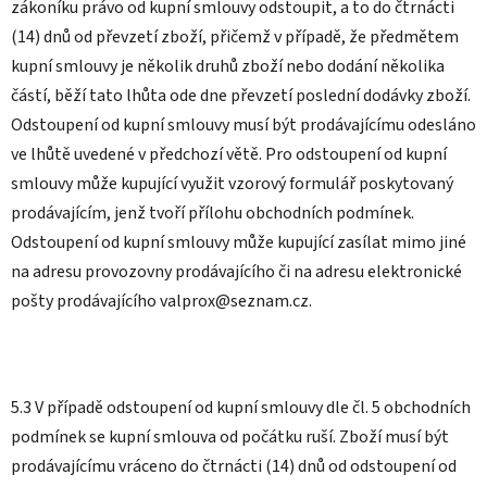
zákoníku právo od kupní smlouvy odstoupit, a to do čtrnácti
(14) dnů od převzetí zboží, přičemž v případě, že předmětem
kupní smlouvy je několik druhů zboží nebo dodání několika
částí, běží tato lhůta ode dne převzetí poslední dodávky zboží.
Odstoupení od kupní smlouvy musí být prodávajícímu odesláno
ve lhůtě uvedené v předchozí větě. Pro odstoupení od kupní
smlouvy může kupující využit vzorový formulář poskytovaný
prodávajícím, jenž tvoří přílohu obchodních podmínek.
Odstoupení od kupní smlouvy může kupující zasílat mimo jiné
na adresu provozovny prodávajícího či na adresu elektronické
pošty prodávajícího valprox@seznam.cz.
5.3 V případě odstoupení od kupní smlouvy dle čl. 5 obchodních
podmínek se kupní smlouva od počátku ruší. Zboží musí být
prodávajícímu vráceno do čtrnácti (14) dnů od odstoupení od