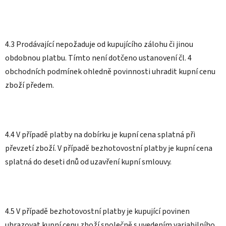
4.3 Prodávající nepožaduje od kupujícího zálohu či jinou
obdobnou platbu. Tímto není dotčeno ustanovení čl. 4
obchodních podmínek ohledně povinnosti uhradit kupní cenu
zboží předem.
4.4 V případě platby na dobírku je kupní cena splatná při
převzetí zboží. V případě bezhotovostní platby je kupní cena
splatná do deseti dnů od uzavření kupní smlouvy.
4.5 V případě bezhotovostní platby je kupující povinen
uhrazovat kupní cenu zboží společně s uvedením variabilního