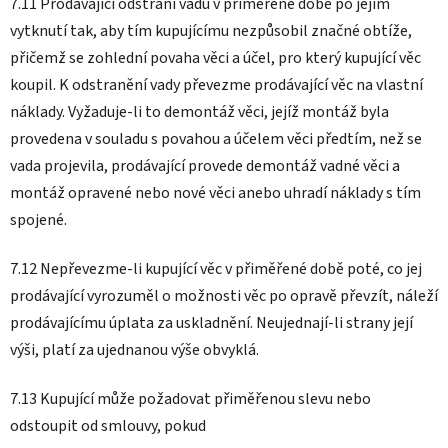
7.11 Prodávající odstraní vadu v přiměřené době po jejím
vytknutí tak, aby tím kupujícímu nezpůsobil značné obtíže,
přičemž se zohlední povaha věci a účel, pro který kupující věc
koupil. K odstranění vady převezme prodávající věc na vlastní
náklady. Vyžaduje-li to demontáž věci, jejíž montáž byla
provedena v souladu s povahou a účelem věci předtím, než se
vada projevila, prodávající provede demontáž vadné věci a
montáž opravené nebo nové věci anebo uhradí náklady s tím
spojené.
7.12 Nepřevezme-li kupující věc v přiměřené době poté, co jej
prodávající vyrozuměl o možnosti věc po opravě převzít, náleží
prodávajícímu úplata za uskladnění. Neujednají-li strany její
výši, platí za ujednanou výše obvyklá.
7.13 Kupující může požadovat přiměřenou slevu nebo
odstoupit od smlouvy, pokud