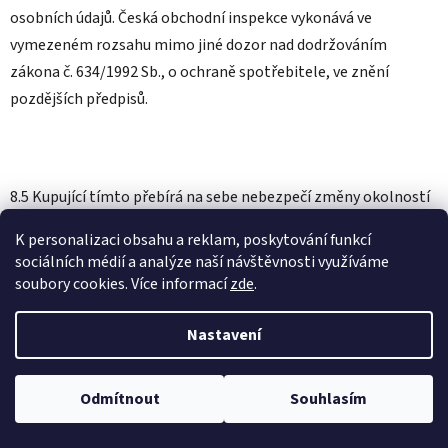
osobních údajů. Česká obchodní inspekce vykonává ve
vymezeném rozsahu mimo jiné dozor nad dodržováním
zákona č. 634/1992 Sb., o ochraně spotřebitele, ve znění
pozdějších předpisů.
8.5 Kupující tímto přebírá na sebe nebezpečí změny okolností
ve smyslu § 1765 odst. 2 občanského zákoníku.
K personalizaci obsahu a reklam, poskytování funkcí
sociálních médií a analýze naší návštěvnosti využíváme
soubory cookies. Více informací
zde
.
9. OCHRANA OSOBNÍCH ÚDAJŮ
Nastavení
9.1 Ochrana osobních údajů kupujícího, který je fyzickou
osobou, je poskytována zákonem č. 101/2000 Sb., o ochraně
Odmítnout
Souhlasím
osobních údajů, ve znění pozdějších předpisů, a dále nařízením
Evropského parlamentu a Rady (EU) č. 2016/679 o ochraně