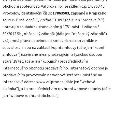
obchodní společnosti Valprox s.r.o., se sídlem č.p. 14, 763 45
Provodov, identifikační číslo:
17863503
, zapsané u Krajského
soudu v Brně, oddíl C, vložka 131892 (dále jen "prodávající")
upravují v souladu s ustanovením § 1751 odst. 1 zákona č.
89/2012 Sb., občanský zákoník (dále jen "občanský zákoník")
vzájemná práva a povinnosti smluvních stran vzniklé v
souvislosti nebo na základě kupní smlouvy (dále jen "kupní
smlouva") uzavírané mezi prodávajícím a fyzickou osobou
starší 18 let, (dále jen "kupující") prostřednictvím
internetového obchodu prodávajícího. Internetový obchod je
prodávajícím provozován na webové stránce umístěné na
internetové adrese www.valprox.cz (dále jen "webová
stránka"), a to prostřednictvím rozhraní webové stránky (dále
jen "webové rozhraní obchodu").