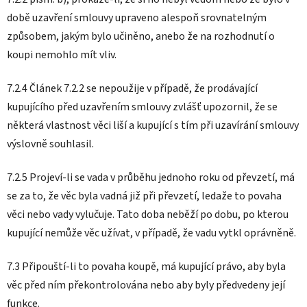
době uzavření smlouvy upraveno alespoň srovnatelným
způsobem, jakým bylo učiněno, anebo že na rozhodnutí o
koupi nemohlo mít vliv.
7.2.4 Článek 7.2.2 se nepoužije v případě, že prodávající
kupujícího před uzavřením smlouvy zvlášť upozornil, že se
některá vlastnost věci liší a kupující s tím při uzavírání smlouvy
výslovně souhlasil.
7.2.5 Projeví-li se vada v průběhu jednoho roku od převzetí, má
se za to, že věc byla vadná již při převzetí, ledaže to povaha
věci nebo vady vylučuje. Tato doba neběží po dobu, po kterou
kupující nemůže věc užívat, v případě, že vadu vytkl oprávněně.
7.3 Připouští-li to povaha koupě, má kupující právo, aby byla
věc před ním překontrolována nebo aby byly předvedeny její
funkce.