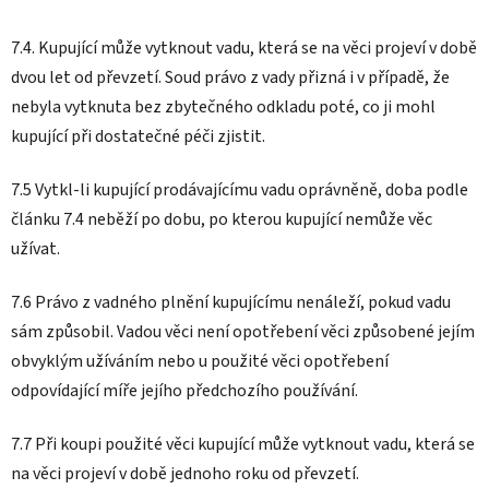
7.4. Kupující může vytknout vadu, která se na věci projeví v době
dvou let od převzetí. Soud právo z vady přizná i v případě, že
nebyla vytknuta bez zbytečného odkladu poté, co ji mohl
kupující při dostatečné péči zjistit.
7.5 Vytkl-li kupující prodávajícímu vadu oprávněně, doba podle
článku 7.4 neběží po dobu, po kterou kupující nemůže věc
užívat.
7.6 Právo z vadného plnění kupujícímu nenáleží, pokud vadu
sám způsobil. Vadou věci není opotřebení věci způsobené jejím
obvyklým užíváním nebo u použité věci opotřebení
odpovídající míře jejího předchozího používání.
7.7 Při koupi použité věci kupující může vytknout vadu, která se
na věci projeví v době jednoho roku od převzetí.