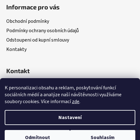
á
Informace pro vás
p
a
Obchodní podmínky
t
Podmínky ochrany osobních údajů
í
Odstoupeni od kupní smlouvy
Kontakty
Kontakt
(Po – Pá: 8:00 – 18:00)
K personalizaci obsahu a reklam, poskytování funkcí
sociálních médií a analýze naší návštěvnosti využíváme
+420 703 335 782
soubory cookies. Více informací
zde
.
Nastavení
Vytvořil Shoptet
Odmítnout
Souhlasím
Copyright 2026
Valprox
. Všechna práva vyhrazena.
Upravit