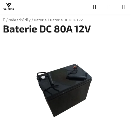
Přejít
Hledat
NÁKUPN
na
KOŠÍK
obsah
Domů
/
Náhradní díly
/
Baterie
/
Baterie DC 80A 12V
Baterie DC 80A 12V