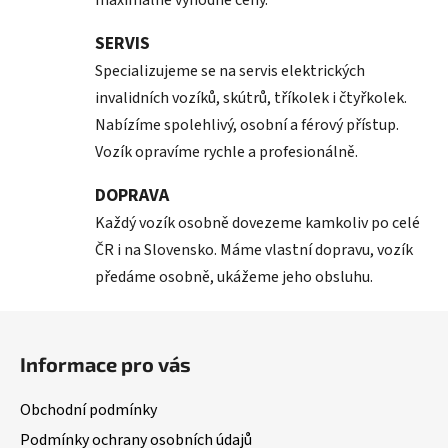
maximálně výhodné ceny.
SERVIS
Specializujeme se na servis elektrických
invalidních vozíků, skútrů, tříkolek i čtyřkolek.
Nabízíme spolehlivý, osobní a férový přístup.
Vozík opravíme rychle a profesionálně.
DOPRAVA
Každý vozík osobně dovezeme kamkoliv po celé
ČR i na Slovensko. Máme vlastní dopravu, vozík
předáme osobně, ukážeme jeho obsluhu.
Z
á
Informace pro vás
p
a
Obchodní podmínky
t
Podmínky ochrany osobních údajů