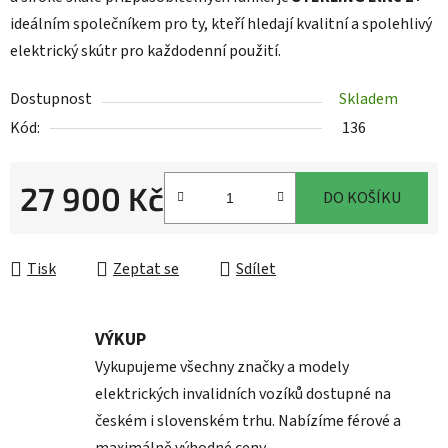
ideálním společníkem pro ty, kteří hledají kvalitní a spolehlivý
elektrický skútr pro každodenní použití.​
Dostupnost
Skladem
Kód:
136
27 900 Kč
DO KOŠÍKU
Měrná cena:
Tisk
Zeptat se
Sdílet
VÝKUP
Vykupujeme všechny značky a modely
elektrických invalidních vozíků dostupné na
českém i slovenském trhu. Nabízíme férové a