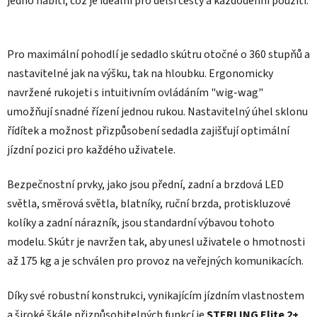
jedno nabití, což je ideální pro delší cesty a každodenní použití.
Pro maximální pohodlí je sedadlo skútru otočné o 360 stupňů a
nastavitelné jak na výšku, tak na hloubku. Ergonomicky
navržené rukojeti s intuitivním ovládáním "wig-wag"
umožňují snadné řízení jednou rukou. Nastavitelný úhel sklonu
řídítek a možnost přizpůsobení sedadla zajišťují optimální
jízdní pozici pro každého uživatele. ​
Bezpečnostní prvky, jako jsou přední, zadní a brzdová LED
světla, směrová světla, blatníky, ruční brzda, protiskluzové
kolíky a zadní nárazník, jsou standardní výbavou tohoto
modelu. Skútr je navržen tak, aby unesl uživatele o hmotnosti
až 175 kg a je schválen pro provoz na veřejných komunikacích. ​
Díky své robustní konstrukci, vynikajícím jízdním vlastnostem
a široké škále přizpůsobitelných funkcí je
STERLING Elite 2+