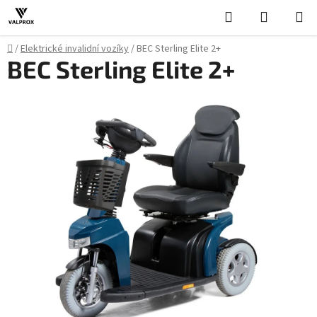
Přejít
Hledat
NÁKUPN
na
KOŠÍK
obsah
Domů
/
Elektrické invalidní vozíky
/
BEC Sterling Elite 2+
BEC Sterling Elite 2+