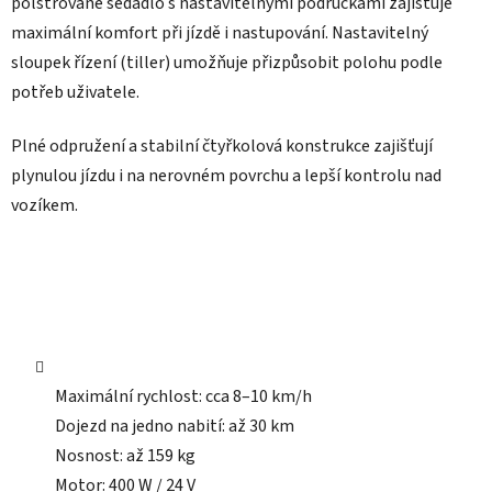
polstrované sedadlo s nastavitelnými područkami zajišťuje
maximální komfort při jízdě i nastupování. Nastavitelný
sloupek řízení (tiller) umožňuje přizpůsobit polohu podle
potřeb uživatele.
Plné odpružení a stabilní čtyřkolová konstrukce zajišťují
plynulou jízdu i na nerovném povrchu a lepší kontrolu nad
vozíkem.
Maximální rychlost: cca 8–10 km/h
Dojezd na jedno nabití: až 30 km
Nosnost: až 159 kg
Motor: 400 W / 24 V