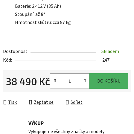
Baterie: 2× 12 V (35 Ah)
Stoupání: až 8°
Hmotnost skútru: cca 87 kg
Dostupnost
Skladem
Kód:
247
38 490 Kč
DO KOŠÍKU
Měrná cena:
Tisk
Zeptat se
Sdílet
VÝKUP
Vykupujeme všechny značky a modely