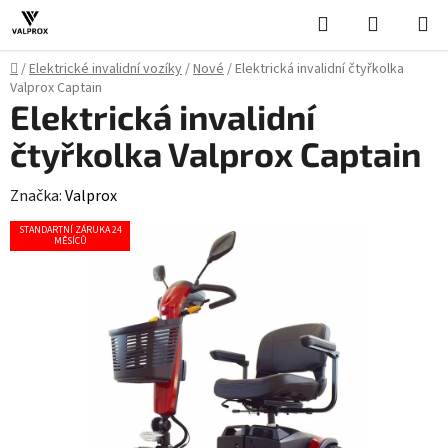
Přejít
Hledat
NÁKUPN
na
KOŠÍK
obsah
Domů
/
Elektrické invalidní vozíky
/
Nové
/
Elektrická invalidní čtyřkolka
Valprox Captain
Elektrická invalidní
čtyřkolka Valprox Captain
Značka:
Valprox
STANDARTNÍ ZÁRUKA 24
MĚSÍCŮ