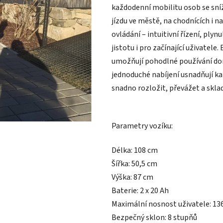
každodenní mobilitu osob se sní
jízdu ve městě, na chodnících i 
ovládání – intuitivní řízení, plyn
jistotu i pro začínající uživate
umožňují pohodlné používání doma
jednoduché nabíjení usnadňují ka
snadno rozložit, převážet a skla
Parametry vozíku:
Délka: 108 cm
Šířka: 50,5 cm
Výška: 87 cm
Baterie: 2 x 20 Ah
Maximální nosnost uživatele: 13
Bezpečný sklon: 8 stupňů