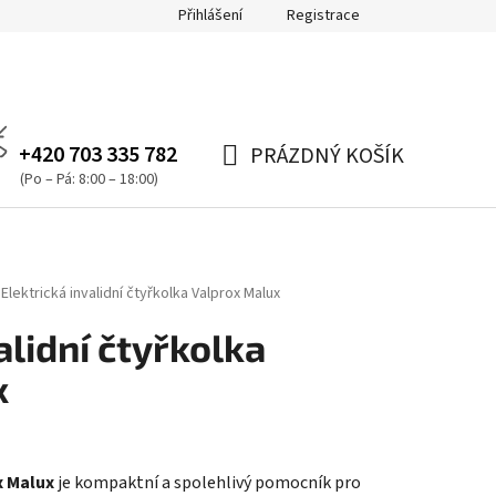
Přihlášení
Registrace
+420 703 335 782
PRÁZDNÝ KOŠÍK
NÁKUPNÍ
(Po – Pá: 8:00 – 18:00)
KOŠÍK
Elektrická invalidní čtyřkolka Valprox Malux
alidní čtyřkolka
x
x Malux
je kompaktní a spolehlivý pomocník pro