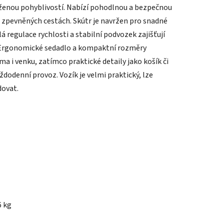
ženou pohyblivostí. Nabízí pohodlnou a bezpečnou
na zpevněných cestách. Skútr je navržen pro snadné
ulá regulace rychlosti a stabilní podvozek zajišťují
le. Ergonomické sedadlo a kompaktní rozměry
 i venku, zatímco praktické detaily jako košík či
ždodenní provoz. Vozík je velmi praktický, lze
dovat.
6 kg