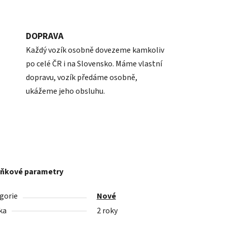
DOPRAVA
Každý vozík osobně dovezeme kamkoliv
po celé ČR i na Slovensko. Máme vlastní
dopravu, vozík předáme osobně,
ukážeme jeho obsluhu.
ňkové parametry
gorie
Nové
ka
2 roky