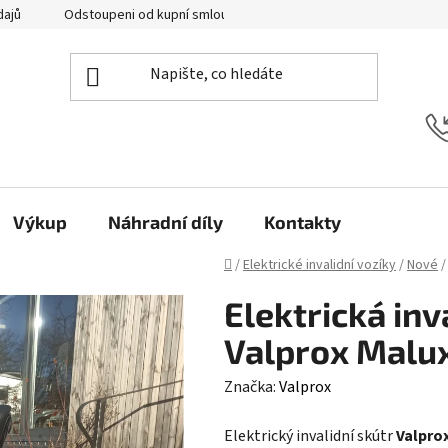
dajů
Odstoupeni od kupní smlouvy
Kontakty
Výkup
Náhradní díly
Kontakty
Domů
/
Elektrické invalidní vozíky
/
Nové
/
Elektrická inv
Valprox Malu
Značka:
Valprox
Elektrický invalidní skútr
Valpro