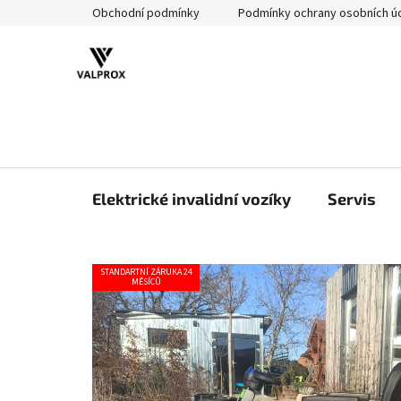
Přejít
Obchodní podmínky
Podmínky ochrany osobních ú
na
obsah
Elektrické invalidní vozíky
Servis
STANDARTNÍ ZÁRUKA 24
MĚSÍCŮ