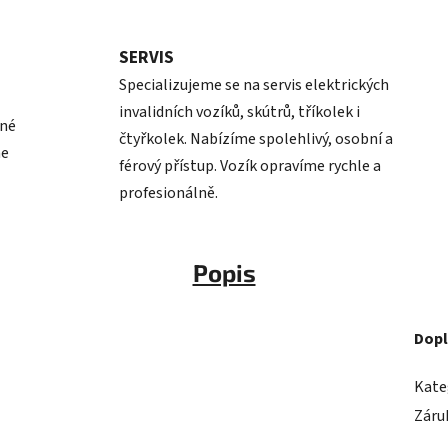
SERVIS
Specializujeme se na servis elektrických
invalidních vozíků, skútrů, tříkolek i
pné
čtyřkolek. Nabízíme spolehlivý, osobní a
me
férový přístup. Vozík opravíme rychle a
profesionálně.
Popis
Dopl
Kate
Záru