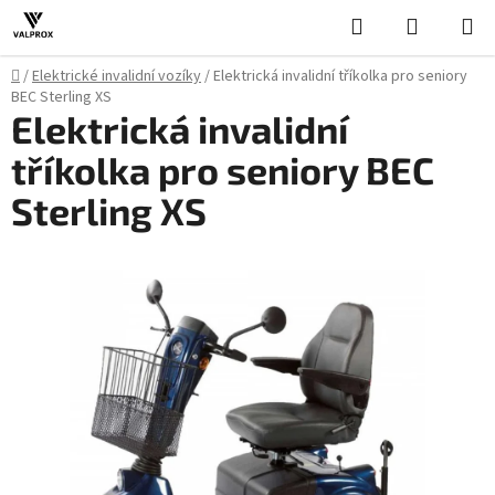
Přejít
Hledat
NÁKUPN
na
KOŠÍK
obsah
Domů
/
Elektrické invalidní vozíky
/
Elektrická invalidní tříkolka pro seniory
BEC Sterling XS
Elektrická invalidní
tříkolka pro seniory BEC
Sterling XS