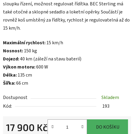
sloupku řízení, možnost regulovat řídítka. BEC Sterling má
také otočné a sklopné sedadlo a loketní opěrky. Součástí je
rovněž koš umístěný za řídítky, rychlost je regulovatelná až do
15 km/h.
Maximální rychlost:
15 km/h
Nosnost:
150 kg
Dojezd:
40 km (záleží na stavu baterií)
Výkon motoru:
600 W
Délka:
135 cm
Šířka:
66 cm
Dostupnost
Skladem
Kód:
193
17 900 Kč
DO KOŠÍKU