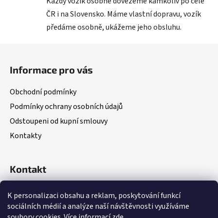
Každý vozík osobně dovezeme kamkoliv po celé
ČR i na Slovensko. Máme vlastní dopravu, vozík
předáme osobně, ukážeme jeho obsluhu.
Z
á
Informace pro vás
p
a
Obchodní podmínky
t
Podmínky ochrany osobních údajů
í
Odstoupeni od kupní smlouvy
Kontakty
Kontakt
(Po – Pá: 8:00 – 18:00)
K personalizaci obsahu a reklam, poskytování funkcí
sociálních médií a analýze naší návštěvnosti využíváme
soubory cookies. Více informací
zde
.
+420 703 335 782