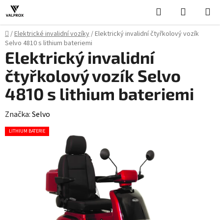
Přejít
Hledat
NÁKUPN
na
KOŠÍK
obsah
Domů
/
Elektrické invalidní vozíky
/
Elektrický invalidní čtyřkolový vozík
Selvo 4810 s lithium bateriemi
Elektrický invalidní
čtyřkolový vozík Selvo
4810 s lithium bateriemi
Značka:
Selvo
LITHIUM BATERIE