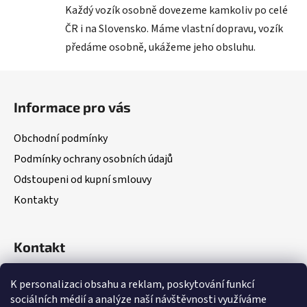
Každý vozík osobně dovezeme kamkoliv po celé
ČR i na Slovensko. Máme vlastní dopravu, vozík
předáme osobně, ukážeme jeho obsluhu.
Z
á
Informace pro vás
p
a
Obchodní podmínky
t
Podmínky ochrany osobních údajů
í
Odstoupeni od kupní smlouvy
Kontakty
Kontakt
(Po – Pá: 8:00 – 18:00)
K personalizaci obsahu a reklam, poskytování funkcí
sociálních médií a analýze naší návštěvnosti využíváme