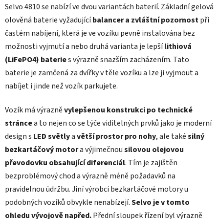
Selvo 4810 se nabízí ve dvou variantách baterií. Základní gelová
olověná baterie vyžadující
balancer a zvláštní pozornost
při
častém nabíjení, která je ve vozíku pevně instalována bez
možnosti vyjmutí a nebo druhá varianta je lepší
lithiová
(LiFePO4) baterie
s výrazně snazším zacházením. Tato
baterie je zamčená za dvířky v těle vozíku a lze ji vyjmout a
nabíjet i jinde než vozík parkujete.
Vozík má výrazně
vylepšenou konstrukci po technické
stránce
a to nejen co se týče viditelných prvků jako je moderní
design s
LED světly
a
větší prostor pro nohy
, ale také
silný
bezkartáčový motor
a výjimečnou
silovou olejovou
převodovku obsahující diferenciál
. Tím je zajištěn
bezproblémový chod a výrazně méně požadavků na
pravidelnou údržbu. Jiní výrobci bezkartáčové motory u
podobných vozíků obvykle nenabízejí.
Selvo je v tomto
ohledu vývojově napřed.
Přední sloupek řízení byl výrazně