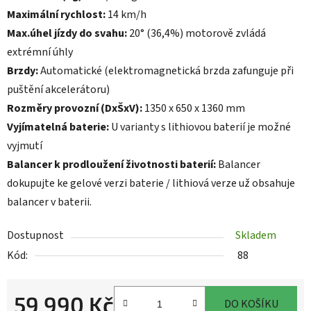
Maximální rychlost:
14 km/h
Max.úhel jízdy do svahu:
20° (36,4%) motorově zvládá
extrémní úhly
Brzdy:
Automatické (elektromagnetická brzda zafunguje při
puštění akcelerátoru)
Rozměry provozní (DxŠxV):
1350 x 650 x 1360 mm
Vyjímatelná baterie:
U varianty s lithiovou baterií je možné
vyjmutí
Balancer k prodloužení životnosti baterií:
Balancer
dokupujte ke gelové verzi baterie / lithiová verze už obsahuje
balancer v baterii.
Dostupnost
Skladem
Kód:
88
59 990 Kč
DO KOŠÍKU