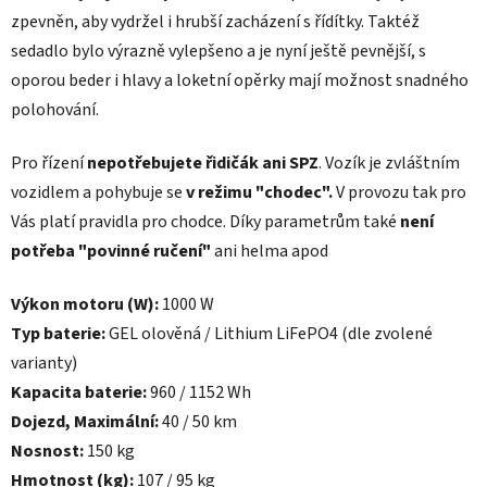
zpevněn, aby vydržel i hrubší zacházení s řídítky. Taktéž
sedadlo bylo výrazně vylepšeno a je nyní ještě pevnější, s
oporou beder i hlavy a loketní opěrky mají možnost snadného
polohování.
Pro řízení
nepotřebujete řidičák ani SPZ
. Vozík je zvláštním
vozidlem a pohybuje se
v režimu "chodec".
V provozu tak pro
Vás platí pravidla pro chodce. Díky parametrům také
není
potřeba "povinné ručení"
ani helma apod
Výkon motoru (W):
1000 W
Typ baterie:
GEL olověná / Lithium LiFePO4 (dle zvolené
varianty)
Kapacita baterie:
960 / 1152 Wh
Dojezd, Maximální:
40 / 50 km
Nosnost:
150 kg
Hmotnost (kg):
107 / 95 kg