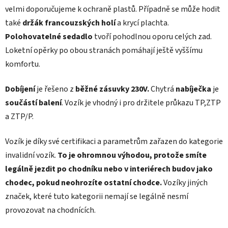
velmi doporučujeme k ochraně plastů. Případně se může hodit
také
držák francouzských holí
a krycí plachta.
Polohovatelné sedadlo
tvoří pohodlnou oporu celých zad.
Loketní opěrky po obou stranách pomáhají ještě vyššímu
komfortu.
Dobíjení
je řešeno z
běžné zásuvky 230V.
Chytrá
nabíječka
je
součástí balení
. Vozík je vhodný i pro držitele průkazu TP,ZTP
a ZTP/P.
Vozík je díky své certifikaci a parametrům zařazen do kategorie
invalidní vozík.
To je ohromnou výhodou, protože smíte
legálně jezdit po chodníku nebo v interiérech budov jako
chodec, pokud neohrozíte ostatní chodce.
Vozíky jiných
značek, které tuto kategorii nemají se legálně nesmí
provozovat na chodnících.