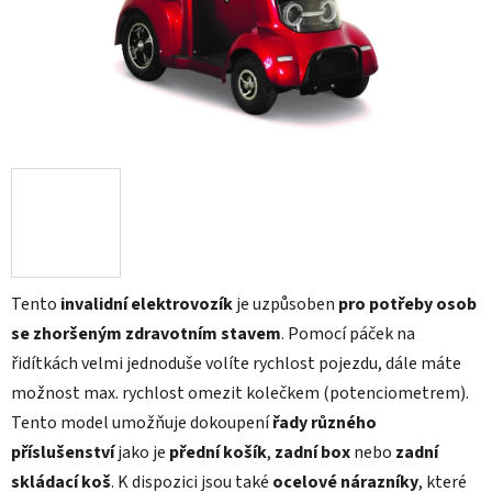
Tento
invalidní elektrovozík
je uzpůsoben
pro potřeby osob
se zhoršeným zdravotním stavem
. Pomocí páček na
řidítkách velmi jednoduše volíte rychlost pojezdu, dále máte
možnost max. rychlost omezit kolečkem (potenciometrem).
Tento model umožňuje dokoupení
řady různého
příslušenství
jako je
přední košík
,
zadní box
nebo
zadní
skládací koš
. K dispozici jsou také
ocelové nárazníky
, které