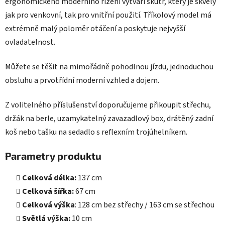
ergonomického moderního řízení vytváří skútr, který je skvělý
jak pro venkovní, tak pro vnitřní použití. Tříkolový model má
extrémně malý poloměr otáčení a poskytuje nejvyšší
ovladatelnost.
Můžete se těšit na mimořádně pohodlnou jízdu, jednoduchou
obsluhu a prvotřídní moderní vzhled a dojem.
Z volitelného příslušenství doporučujeme přikoupit střechu,
držák na berle, uzamykatelný zavazadlový box, drátěný zadní
koš nebo tašku na sedadlo s reflexním trojúhelníkem.
Parametry produktu
Celková délka:
137 cm
Celková šířka:
67 cm
Celková výška
: 128 cm bez střechy / 163 cm se střechou
Světlá výška:
10 cm