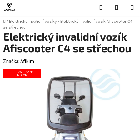
Přejít
Hledat
NÁKUPN
na
KOŠÍK
obsah
Domů
/
Elektrické invalidní vozíky
/
Elektrický invalidní vozík Afiscooter C4
se střechou
Elektrický invalidní vozík
Afiscooter C4 se střechou
Značka:
Afikim
5 LET ZÁRUKA NA
MOTOR