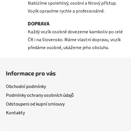
Nabízíme spolehlivý, osobní a férový přístup.
Vozík opravíme rychle a profesionálně.
DOPRAVA
Každý vozík osobně dovezeme kamkoliv po celé
ČR i na Slovensko. Máme vlastní dopravu, vozík
předáme osobně, ukážeme jeho obsluhu.
Z
á
Informace pro vás
p
a
Obchodní podmínky
t
Podmínky ochrany osobních údajů
í
Odstoupeni od kupní smlouvy
Kontakty