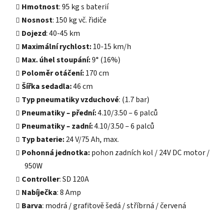
Hmotnost
: 95 kg s baterií
Nosnost
: 150 kg vč. řidiče
Dojezd
: 40-45 km
Maximální rychlost:
10-15 km/h
Max. úhel stoupání:
9° (16%)
Poloměr otáčení:
170 cm
Šířka sedadla:
46 cm
Typ pneumatiky vzduchové
: (1.7 bar)
Pneumatiky – přední:
4.10/3.50 – 6 palců
Pneumatiky – zadní:
4.10/3.50 – 6 palců
Typ baterie:
24 V/75 Ah, max.
Pohonná jednotka:
pohon zadních kol / 24V DC motor /
950W
Controller
: SD 120A
Nabíječka
: 8 Amp
Barva
: modrá / grafitově šedá / stříbrná / červená