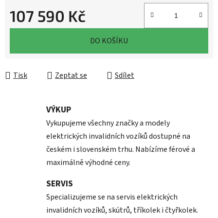
107 590 Kč
Měrná cena:
DO KOŠÍKU
Tisk
Zeptat se
Sdílet
VÝKUP
Vykupujeme všechny značky a modely
elektrických invalidních vozíků dostupné na
českém i slovenském trhu. Nabízíme férové a
maximálně výhodné ceny.
SERVIS
Specializujeme se na servis elektrických
invalidních vozíků, skútrů, tříkolek i čtyřkolek.