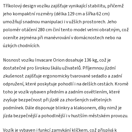
Tříkolový design vozíku zajišťuje vynikající stabilitu, přičemž
jeho kompaktní rozměry (délka 129 cm a šířka 62 cm)
umožňují snadnou manipulaci i v užších prostorech. Jeho
poloměr otáčení 280 cm činí tento model velmi obratným, což
oceníte zejména při manévrování v domácnostech nebo na
úzkých chodnících.
Nosnost vozíku Invacare Orion dosahuje 136 kg, což je
dostatečné pro širokou škálu uživatelů. Příjemnou jízdní
zkušenost zajišťuje ergonomicky tvarované sedadlo a zadní
odpružení, které poskytuje pohodlí i na delších cestách. Kromě
toho je vozík vybaven předním a zadním osvětlením, které
zvyšuje bezpečnost při jízdě za zhoršených světelných
podmínek. Dále disponuje blinkry a klaksonem, díky nimž je
jízda bezpečnější a pohodlnější i v hustším městském provozu.
Vozík je vybaven i funkcí zamykání klíčkem, což přispívá k