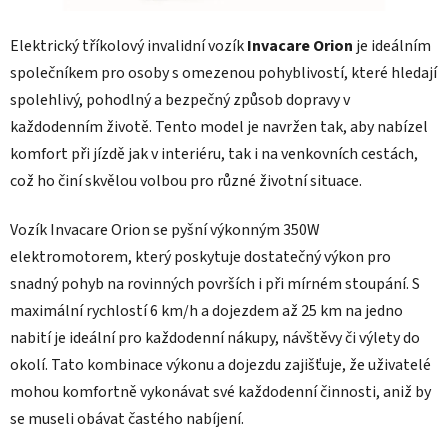
Elektrický tříkolový invalidní vozík
Invacare Orion
je ideálním
společníkem pro osoby s omezenou pohyblivostí, které hledají
spolehlivý, pohodlný a bezpečný způsob dopravy v
každodenním životě. Tento model je navržen tak, aby nabízel
komfort při jízdě jak v interiéru, tak i na venkovních cestách,
což ho činí skvělou volbou pro různé životní situace.
Vozík Invacare Orion se pyšní výkonným 350W
elektromotorem, který poskytuje dostatečný výkon pro
snadný pohyb na rovinných površích i při mírném stoupání. S
maximální rychlostí 6 km/h a dojezdem až 25 km na jedno
nabití je ideální pro každodenní nákupy, návštěvy či výlety do
okolí. Tato kombinace výkonu a dojezdu zajišťuje, že uživatelé
mohou komfortně vykonávat své každodenní činnosti, aniž by
se museli obávat častého nabíjení.