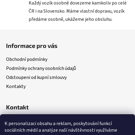
Každý vozík osobně dovezeme kamkoliv po celé
ČR i na Slovensko. Máme vlastní dopravu, vozík
předáme osobně, ukážeme jeho obsluhu.
Z
á
Informace pro vás
p
a
Obchodní podmínky
t
Podmínky ochrany osobních údajů
í
Odstoupeni od kupní smlouvy
Kontakty
Kontakt
(Po – Pá: 8:00 – 18:00)
K personalizaci obsahu a reklam, poskytování funkcí
sociálních médií a analýze naší návštěvnosti využíváme