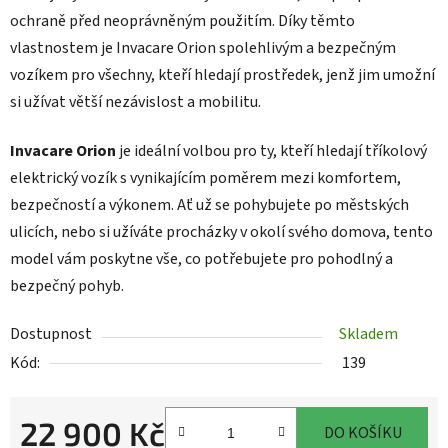
ochraně před neoprávněným použitím. Díky těmto
vlastnostem je Invacare Orion spolehlivým a bezpečným
vozíkem pro všechny, kteří hledají prostředek, jenž jim umožní
si užívat větší nezávislost a mobilitu.
Invacare Orion
je ideální volbou pro ty, kteří hledají tříkolový
elektrický vozík s vynikajícím poměrem mezi komfortem,
bezpečností a výkonem. Ať už se pohybujete po městských
ulicích, nebo si užíváte procházky v okolí svého domova, tento
model vám poskytne vše, co potřebujete pro pohodlný a
bezpečný pohyb.
Dostupnost
Skladem
Kód:
139
22 900 Kč
DO KOŠÍKU