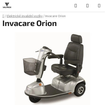
Přejít
Hledat
NÁKUPN
na
KOŠÍK
obsah
Domů
/
Elektrické invalidní vozíky
/
Invacare Orion
Invacare Orion