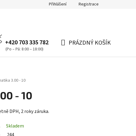
Přihlášení
Registrace
+420 703 335 782
PRÁZDNÝ KOŠÍK
NÁKUPNÍ
(Po – Pá: 8:00 – 18:00)
KOŠÍK
tika 3.00 - 10
00 - 10
etně DPH, 2 roky záruka.
Skladem
244