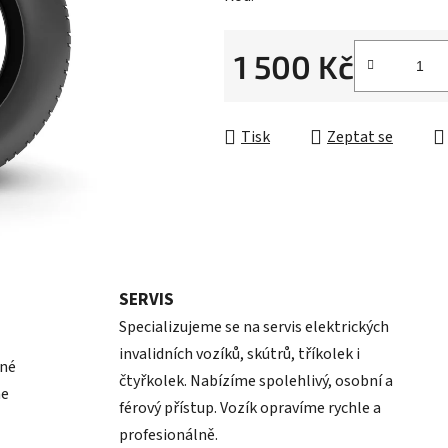
1 500 Kč
Měrná cena:
Tisk
Zeptat se
SERVIS
Specializujeme se na servis elektrických
invalidních vozíků, skútrů, tříkolek i
pné
čtyřkolek. Nabízíme spolehlivý, osobní a
me
férový přístup. Vozík opravíme rychle a
profesionálně.