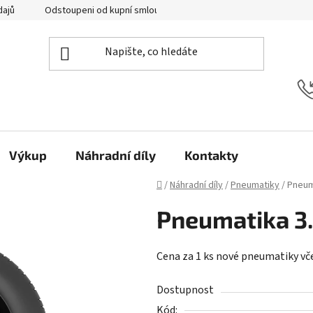
dajů
Odstoupeni od kupní smlouvy
Kontakty
Výkup
Náhradní díly
Kontakty
Domů
/
Náhradní díly
/
Pneumatiky
/
Pneuma
Pneumatika 3.
Cena za 1 ks nové pneumatiky vč
Dostupnost
Kód: