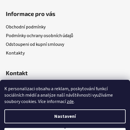
Z
á
Informace pro vás
p
a
Obchodní podmínky
t
Podmínky ochrany osobních údajů
í
Odstoupeni od kupní smlouvy
Kontakty
Kontakt
(Po – Pá: 8:00 – 18:00)
K personalizaci obsahu a reklam, poskytování funkcí
sociálních médií a analýze naší návštěvnosti využíváme
+420 703 335 782
soubory cookies. Více informací
zde
.
Nastavení