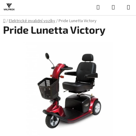
Přejít
Hledat
NÁKUPN
na
KOŠÍK
obsah
Domů
/
Elektrické invalidní vozíky
/
Pride Lunetta Victory
Pride Lunetta Victory