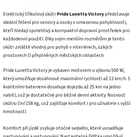
Elektrický tříkolový skútr
Pride Lunetta Victory
představuje
ideální řešení pro seniory a osoby s omezenou pohyblivostí,
kteří hledají spolehlivý a kompaktní dopravní prostředek pro
každodenní použití. Díky svým menším rozměrům je tento
skútr zvláště vhodný pro pohyb v interiérech, úzkých
prostorech či přeplněných městských oblastech.
Pride Lunetta Victory je vybaven motorem o výkonu 500 W,
který umožňuje dosáhnout maximální rychlosti až 12 km/h. S
kvalitními bateriemi dosahuje dojezdu až 25 km na jedno
nabití, což je dostatečné pro běžné denní aktivity. Nosnost
skútru činí 158 kg, což zajišťuje komfort i pro uživatele s vyšší
hmotností.
Komfort při jízdě zvyšuje otočné sedadlo, které usnadňuje
nastupování a vystupování. Nastavitelná řídítka umožňují