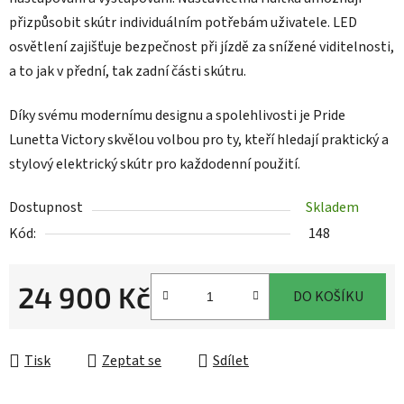
přizpůsobit skútr individuálním potřebám uživatele. LED
osvětlení zajišťuje bezpečnost při jízdě za snížené viditelnosti,
a to jak v přední, tak zadní části skútru.
Díky svému modernímu designu a spolehlivosti je Pride
Lunetta Victory skvělou volbou pro ty, kteří hledají praktický a
stylový elektrický skútr pro každodenní použití.
Dostupnost
Skladem
Kód:
148
24 900 Kč
DO KOŠÍKU
Měrná cena:
Tisk
Zeptat se
Sdílet