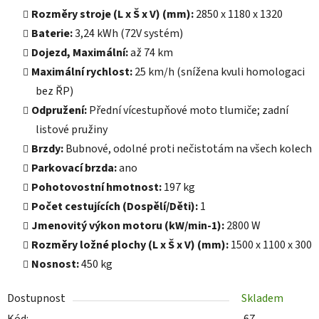
Rozměry stroje (L x Š x V) (mm):
2850 x 1180 x 1320
Baterie:
3,24 kWh (72V systém)
Dojezd, Maximální:
až 74 km
Maximální rychlost:
25 km/h (snížena kvuli homologaci
bez ŘP)
Odpružení:
Přední vícestupňové moto tlumiče; zadní
listové pružiny
Brzdy:
Bubnové, odolné proti nečistotám na všech kolech
Parkovací brzda:
ano
Pohotovostní hmotnost:
197 kg
Počet cestujících (Dospělí/Děti):
1
Jmenovitý výkon motoru (kW/min-1):
2800 W
Rozměry ložné plochy (L x Š x V) (mm):
1500 x 1100 x 300
Nosnost:
450 kg
Dostupnost
Skladem