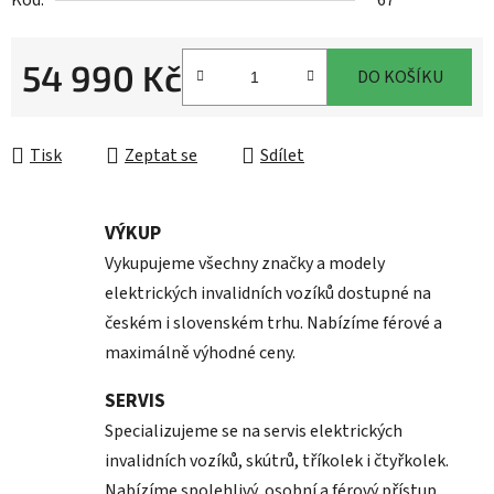
Kód:
67
54 990 Kč
DO KOŠÍKU
Měrná cena:
Tisk
Zeptat se
Sdílet
VÝKUP
Vykupujeme všechny značky a modely
elektrických invalidních vozíků dostupné na
českém i slovenském trhu. Nabízíme férové a
maximálně výhodné ceny.
SERVIS
Specializujeme se na servis elektrických
invalidních vozíků, skútrů, tříkolek i čtyřkolek.
Nabízíme spolehlivý, osobní a férový přístup.