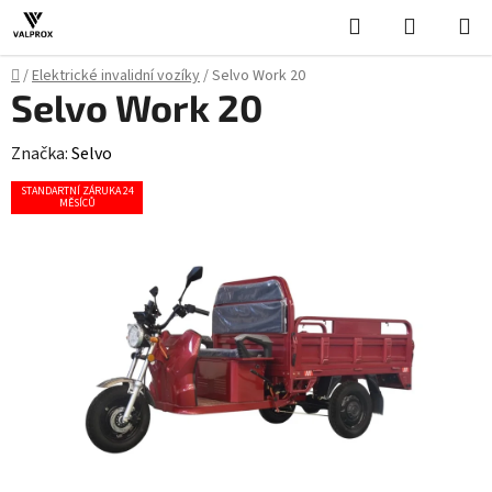
Přejít
Hledat
NÁKUPN
na
KOŠÍK
obsah
Domů
/
Elektrické invalidní vozíky
/
Selvo Work 20
Selvo Work 20
Značka:
Selvo
STANDARTNÍ ZÁRUKA 24
MĚSÍCŮ