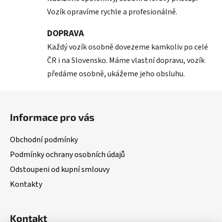
Vozík opravíme rychle a profesionálně.
DOPRAVA
Každý vozík osobně dovezeme kamkoliv po celé
ČR i na Slovensko. Máme vlastní dopravu, vozík
předáme osobně, ukážeme jeho obsluhu.
Z
á
Informace pro vás
p
a
Obchodní podmínky
t
Podmínky ochrany osobních údajů
í
Odstoupeni od kupní smlouvy
Kontakty
Kontakt