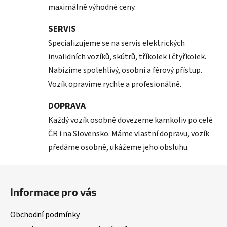
maximálně výhodné ceny.
SERVIS
Specializujeme se na servis elektrických
invalidních vozíků, skútrů, tříkolek i čtyřkolek.
Nabízíme spolehlivý, osobní a férový přístup.
Vozík opravíme rychle a profesionálně.
DOPRAVA
Každý vozík osobně dovezeme kamkoliv po celé
ČR i na Slovensko. Máme vlastní dopravu, vozík
předáme osobně, ukážeme jeho obsluhu.
Z
á
Informace pro vás
p
a
Obchodní podmínky
t