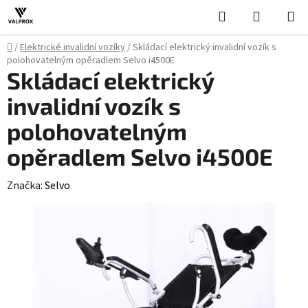
Přejít
Hledat
NÁKUPN
na
KOŠÍK
obsah
Domů
/
Elektrické invalidní vozíky
/
Skládací elektrický invalidní vozík s
polohovatelným opěradlem Selvo i4500E
Skládací elektrický
invalidní vozík s
polohovatelným
opěradlem Selvo i4500E
Značka:
Selvo