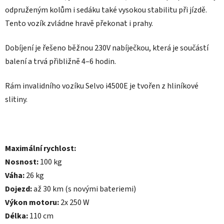
odpruženým kolům i sedáku také vysokou stabilitu při jízdě.
Tento vozík zvládne hravě překonat i prahy.
Dobíjení je řešeno běžnou 230V nabíječkou, která je součástí
balení a trvá přibližně 4–6 hodin.
Rám invalidního vozíku Selvo i4500E je tvořen z hliníkové
slitiny.
Maximální rychlost:
Nosnost:
100 kg
Váha:
26 kg
Dojezd:
až 30 km (s novými bateriemi)
Výkon motoru:
2x 250 W
Délka:
110 cm