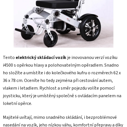
Tento
elektrický skládací vozík
je inovovanou verzí vozíku
i4500 s opěrkou hlavy a polohovatelným opěradlem. Snadno
ho složíte a umístíte i do kolečkového kufru o rozměrech 62 x
36 x 78 cm. Oceníte ho tedy zejména při cestování autem,
vlakem i letadlem. Rychlost a směr pojezdu volíte pomocí
joysticku, který je umístěný společně s ovládacím panelem na
loketní opěrce.
Majitelé uvítají, mimo snadného skládání, i bezproblémové
nasedání na vozík, jeho nízkou váhu, komfortní přepravu a díky