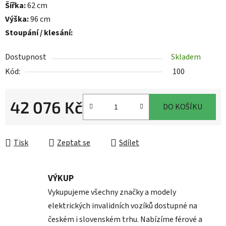
Šířka:
62 cm
Výška:
96 cm
Stoupání / klesání:
Dostupnost
Skladem
Kód:
100
42 076 Kč
DO KOŠÍKU
Měrná cena:
Tisk
Zeptat se
Sdílet
VÝKUP
Vykupujeme všechny značky a modely
elektrických invalidních vozíků dostupné na
českém i slovenském trhu. Nabízíme férové a